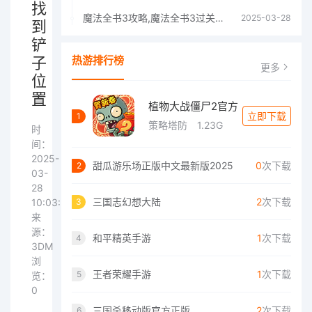
找
魔法全书3攻略,魔法全书3过关流程图文详解
2025-03-28
到
铲
子
热游排行榜
更多
位
置
植物大战僵尸2官方
立即下载
1
策略塔防
1.23G
时
间：
2025-
甜瓜游乐场正版中文最新版2025
0
次下载
2
03-
28
三国志幻想大陆
2
次下载
3
10:03:34
来
源：
和平精英手游
1
次下载
4
3DM
浏
王者荣耀手游
1
次下载
5
览：
0
三国杀移动版官方正版
2
次下载
6