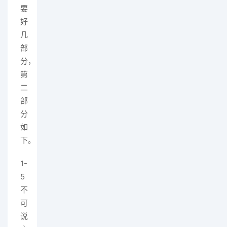
要
好
几
部
分，
第
二
部
分
如
下。
1-
5
不
可
说