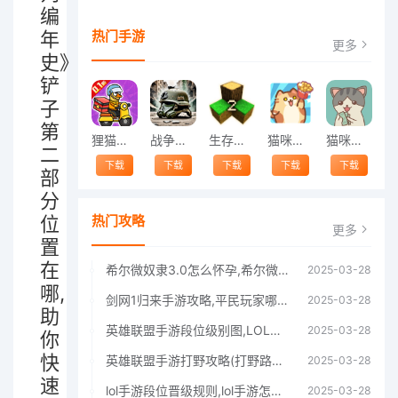
编
年
热门手游
更多
史》
铲
子
第
狸猫突击队
战争前线
生存战争2汉化版
猫咪餐厅
猫咪餐厅2
二
下载
下载
下载
下载
下载
部
分
位
热门攻略
更多
置
在
希尔微奴隶3.0怎么怀孕,希尔微奴隶3.0攻略
2025-03-28
哪,
剑网1归来手游攻略,平民玩家哪个职业厉害介绍
2025-03-28
助
英雄联盟手游段位级别图,LOL手游排位有哪些段位
2025-03-28
你
快
英雄联盟手游打野攻略(打野路线思路,技巧和意识教程)
2025-03-28
速
lol手游段位晋级规则,lol手游怎么升段位机制
2025-03-28