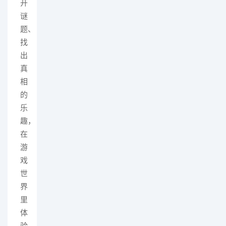
开
谜
题、
找
出
真
相
的
乐
趣，
在
游
戏
世
界
里
体
验