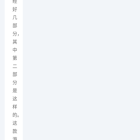
经
好
几
部
分，
其
中
第
二
部
分
是
这
样
的。
这
款
游