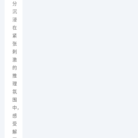
分
沉
浸
在
紧
张
刺
激
的
推
理
氛
围
中，
感
受
解