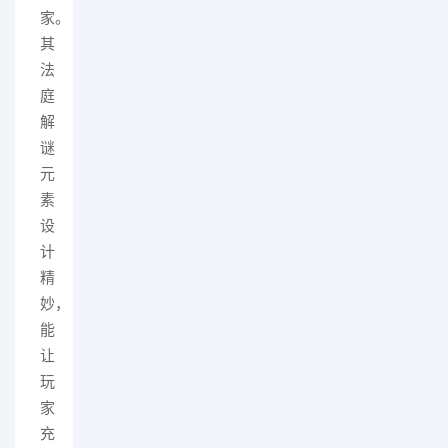
家。
其
法
庭
解
谜
元
素
设
计
精
妙，
能
让
玩
家
充