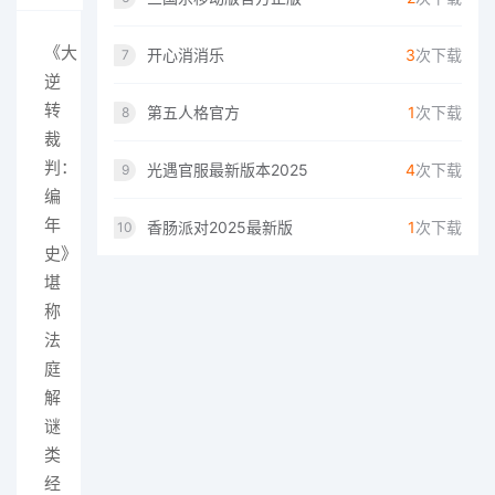
《大
开心消消乐
3
次下载
7
逆
转
第五人格官方
1
次下载
8
裁
判：
光遇官服最新版本2025
4
次下载
9
编
年
香肠派对2025最新版
1
次下载
10
史》
堪
称
法
庭
解
谜
类
经