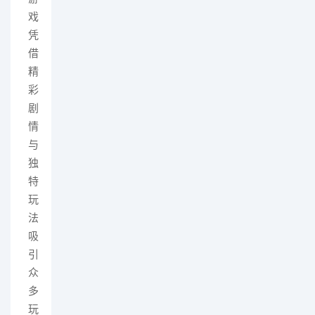
戏
凭
借
精
彩
剧
情
与
独
特
玩
法
吸
引
众
多
玩