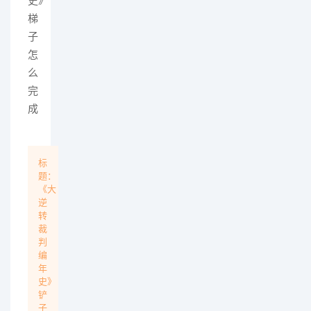
史》
梯
子
怎
么
完
成
标
题：
《大
逆
转
裁
判
编
年
史》
铲
子