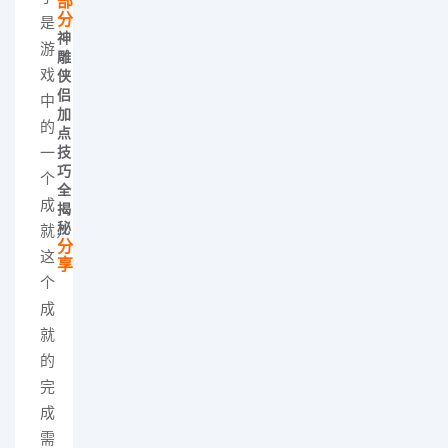
部
分
是
神
游
雕
戏
侠
侣
中
加
的
点
一
技
巧
个
全
成
揭
秘
就，
分
这
享
个
成
就
的
完
成
需