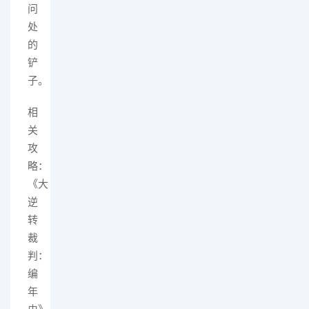
问
处
的
铲
子。
相
关
攻
略：
《大
逆
转
裁
判：
编
年