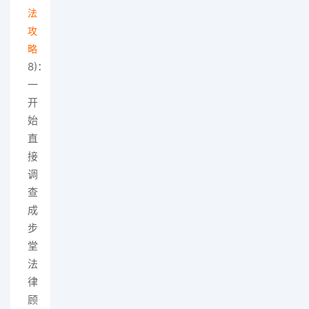
法
攻
略
8)：
一
开
始
直
接
调
查
成
步
堂
法
律
顾