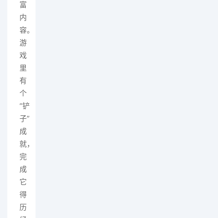
富
内
容。
游
戏
里
有
个
“铲
子”
成
就，
完
成
它
得
历