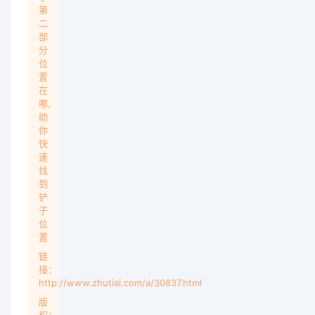
第
二
部
分
位
置
在
哪,
助
你
快
速
找
到
铲
子
位
置
链
接：
http://www.zhutiai.com/a/30837.html
版