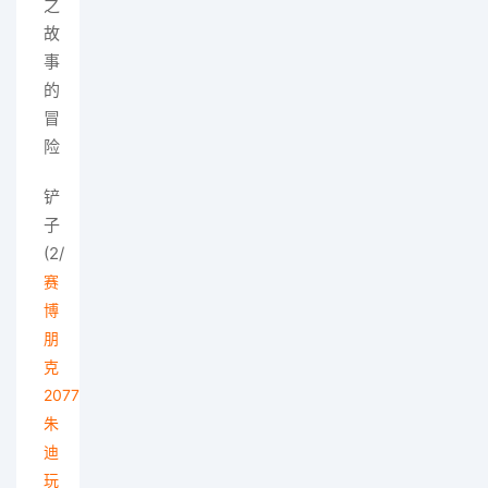
之
故
事
的
冒
险
铲
子
(2/
赛
博
朋
克
2077
朱
迪
玩