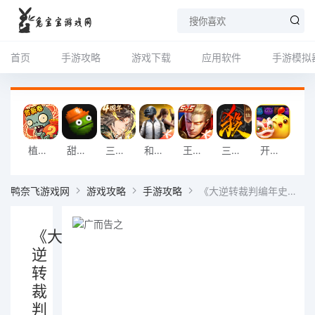
首页
手游攻略
游戏下载
应用软件
手游模拟
植物大战僵尸2官方版
甜瓜游乐场正版中文最新版2025
三国志幻想大陆
和平精英手游
王者荣耀手游
三国杀移动版官方正版
开心消消乐
第五人格
鸭奈飞游戏网
游戏攻略
手游攻略
《大逆转裁判编年史》铲子第二部分位置在哪,助你快速找到铲子位置
《大
逆
转
裁
判