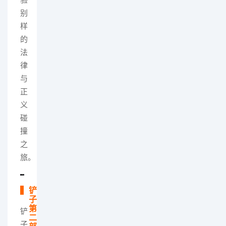
别
样
的
法
律
与
正
义
碰
撞
之
旅。
铲
子
第
铲
二
子