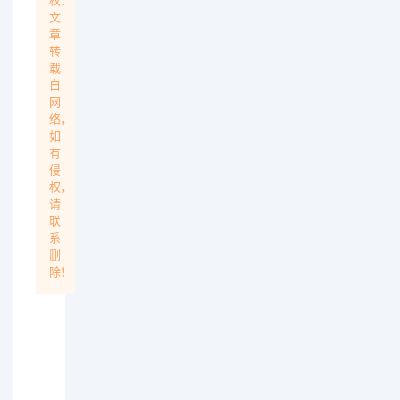
权：
文
章
转
载
自
网
络，
如
有
侵
权，
请
联
系
删
除！
上一篇：
《大逆转裁判编年史》夏洛克爱好者第四部分位置在哪,是
下一篇：
没有了